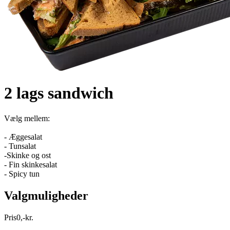
2 lags sandwich
Vælg mellem:
- Æggesalat
- Tunsalat
-Skinke og ost
- Fin skinkesalat
- Spicy tun
Valgmuligheder
Pris
0
,
-
kr.