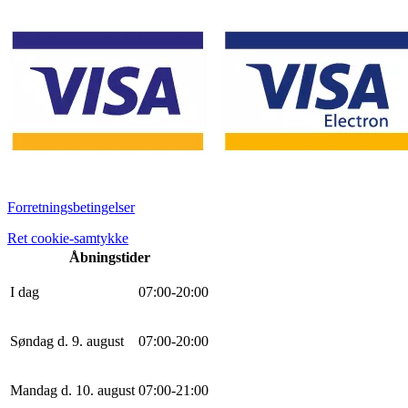
Forretningsbetingelser
Ret cookie-samtykke
Åbningstider
I dag
0
7
:
0
0
-
20
:
0
0
Søndag d. 9. august
0
7
:
0
0
-
20
:
0
0
Mandag d. 10. august
0
7
:
0
0
-
21
:
0
0