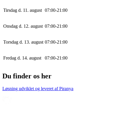
Tirsdag d. 11. august
0
7
:
0
0
-
21
:
0
0
Onsdag d. 12. august
0
7
:
0
0
-
21
:
0
0
Torsdag d. 13. august
0
7
:
0
0
-
21
:
0
0
Fredag d. 14. august
0
7
:
0
0
-
21
:
0
0
Du finder os her
Løsning udviklet og leveret af
Piranya