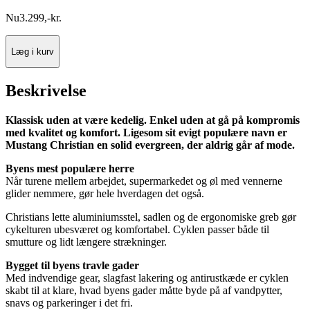
Nu
3.299
,
-
kr.
Læg i kurv
Beskrivelse
Klassisk uden at være kedelig. Enkel uden at gå på kompromis
med kvalitet og komfort. Ligesom sit evigt populære navn er
Mustang Christian en solid evergreen, der aldrig går af mode.
Byens mest populære herre
Når turene mellem arbejdet, supermarkedet og øl med vennerne
glider nemmere, gør hele hverdagen det også.
Christians lette aluminiumsstel, sadlen og de ergonomiske greb gør
cykelturen ubesværet og komfortabel. Cyklen passer både til
smutture og lidt længere strækninger.
Bygget til byens travle gader
Med indvendige gear, slagfast lakering og antirustkæde er cyklen
skabt til at klare, hvad byens gader måtte byde på af vandpytter,
snavs og parkeringer i det fri.