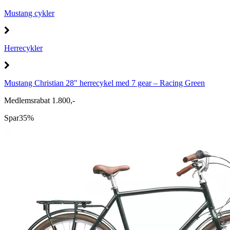
Mustang cykler
Herrecykler
Mustang Christian 28" herrecykel med 7 gear – Racing Green
Medlemsrabat 1.800,-
Spar
35%