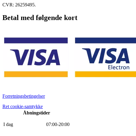
CVR: 26259495.
Betal med følgende kort
Forretningsbetingelser
Ret cookie-samtykke
Åbningstider
I dag
0
7
:
0
0
-
20
:
0
0