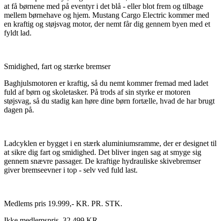
at få børnene med på eventyr i det blå - eller blot frem og tilbage
mellem børnehave og hjem. Mustang Cargo Electric kommer med
en kraftig og støjsvag motor, der nemt får dig gennem byen med et
fyldt lad.
Smidighed, fart og stærke bremser
Baghjulsmotoren er kraftig, så du nemt kommer fremad med ladet
fuld af børn og skoletasker. På trods af sin styrke er motoren
støjsvag, så du stadig kan høre dine børn fortælle, hvad de har brugt
dagen på.
Ladcyklen er bygget i en stærk aluminiumsramme, der er designet til
at sikre dig fart og smidighed. Det bliver ingen sag at smyge sig
gennem snævre passager. De kraftige hydrauliske skivebremser
giver bremseevner i top - selv ved fuld last.
Medlems pris 19.999,- KR. PR. STK.
Ikke medlemspris 32.499 KR.