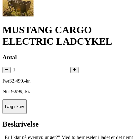
MUSTANG CARGO
ELECTRIC LADCYKEL
Antal
Før
32.499
,
-
kr.
Nu
19.999
,
-
kr.
Læg i kurv
Beskrivelse
"Er I klar på eventyr, unger?" Med to børneseler i ladet er det nemt