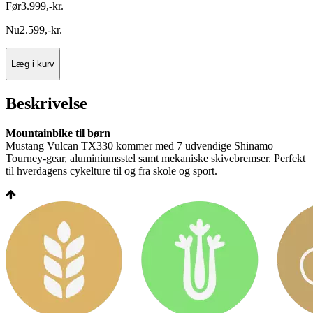
Før
3.999
,
-
kr.
Nu
2.599
,
-
kr.
Læg i kurv
Beskrivelse
Mountainbike til børn
Mustang Vulcan TX330 kommer med 7 udvendige Shinamo
Tourney-gear, aluminiumsstel samt mekaniske skivebremser. Perfekt
til hverdagens cykelture til og fra skole og sport.