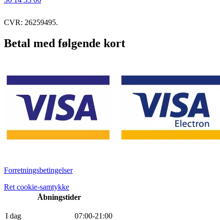
CVR: 26259495.
Betal med følgende kort
Forretningsbetingelser
Ret cookie-samtykke
Åbningstider
I dag
0
7
:
0
0
-
21
:
0
0