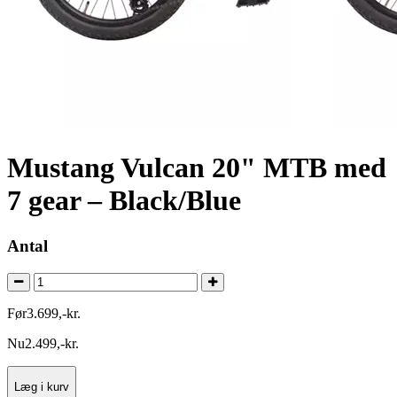
Mustang Vulcan 20" MTB med
7 gear – Black/Blue
Antal
Før
3.699
,
-
kr.
Nu
2.499
,
-
kr.
Læg i kurv