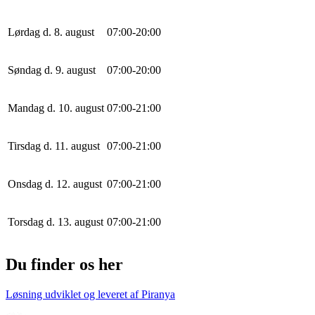
Lørdag d. 8. august
0
7
:
0
0
-
20
:
0
0
Søndag d. 9. august
0
7
:
0
0
-
20
:
0
0
Mandag d. 10. august
0
7
:
0
0
-
21
:
0
0
Tirsdag d. 11. august
0
7
:
0
0
-
21
:
0
0
Onsdag d. 12. august
0
7
:
0
0
-
21
:
0
0
Torsdag d. 13. august
0
7
:
0
0
-
21
:
0
0
Du finder os her
Løsning udviklet og leveret af
Piranya