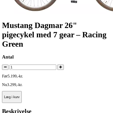
Mustang Dagmar 26"
pigecykel med 7 gear – Racing
Green
Antal
Før
5.199
,
-
kr.
Nu
3.299
,
-
kr.
Læg i kurv
Beskrivelse