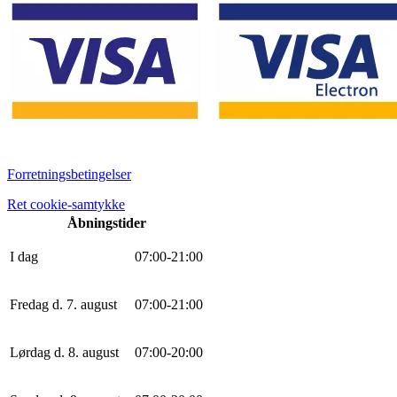
Forretningsbetingelser
Ret cookie-samtykke
Åbningstider
I dag
0
7
:
0
0
-
21
:
0
0
Fredag d. 7. august
0
7
:
0
0
-
21
:
0
0
Lørdag d. 8. august
0
7
:
0
0
-
20
:
0
0