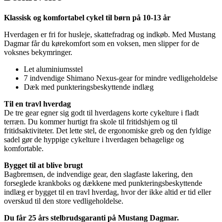
Klassisk og komfortabel cykel til børn på 10-13 år
Hverdagen er fri for husleje, skattefradrag og indkøb. Med Mustang
Dagmar får du kørekomfort som en voksen, men slipper for de
voksnes bekymringer.
Let aluminiumsstel
7 indvendige Shimano Nexus-gear for mindre vedligeholdelse
Dæk med punkteringsbeskyttende indlæg
Til en travl hverdag
De tre gear egner sig godt til hverdagens korte cykelture i fladt
terræn. Du kommer hurtigt fra skole til fritidshjem og til
fritidsaktiviteter. Det lette stel, de ergonomiske greb og den fyldige
sadel gør de hyppige cykelture i hverdagen behagelige og
komfortable.
Bygget til at blive brugt
Bagbremsen, de indvendige gear, den slagfaste lakering, den
forseglede krankboks og dækkene med punkteringsbeskyttende
indlæg er bygget til en travl hverdag, hvor der ikke altid er tid eller
overskud til den store vedligeholdelse.
Du får 25 års stelbrudsgaranti på Mustang Dagmar.