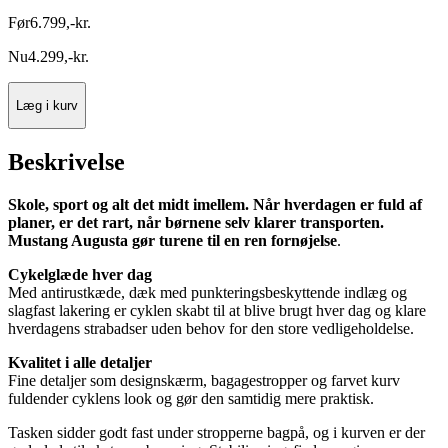
Før
6.799
,
-
kr.
Nu
4.299
,
-
kr.
Læg i kurv
Beskrivelse
Skole, sport og alt det midt imellem. Når hverdagen er fuld af
planer, er det rart, når børnene selv klarer transporten.
Mustang Augusta gør turene til en ren fornøjelse
.
Cykelglæde hver dag
Med antirustkæde, dæk med punkteringsbeskyttende indlæg og
slagfast lakering er cyklen skabt til at blive brugt hver dag og klare
hverdagens strabadser uden behov for den store vedligeholdelse.
Kvalitet i alle detaljer
Fine detaljer som designskærm, bagagestropper og farvet kurv
fuldender cyklens look og gør den samtidig mere praktisk.
Tasken sidder godt fast under stropperne bagpå, og i kurven er der