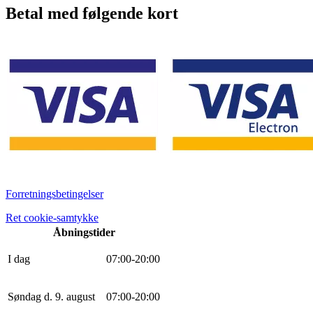
Betal med følgende kort
Forretningsbetingelser
Ret cookie-samtykke
Åbningstider
I dag
0
7
:
0
0
-
20
:
0
0
Søndag d. 9. august
0
7
:
0
0
-
20
:
0
0