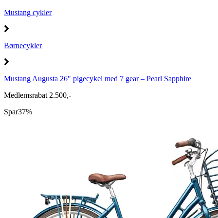
Mustang cykler
Børnecykler
Mustang Augusta 26" pigecykel med 7 gear – Pearl Sapphire
Medlemsrabat 2.500,-
Spar
37%