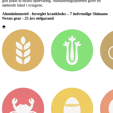
god plads til ekstra opbevaring. Stabiliseringsfjederen giver en
støttende hånd i svingene.
Aluminiumsstel - forseglet krankboks – 7 indvendige Shimano
Nexus gear - 25 års stelgaranti