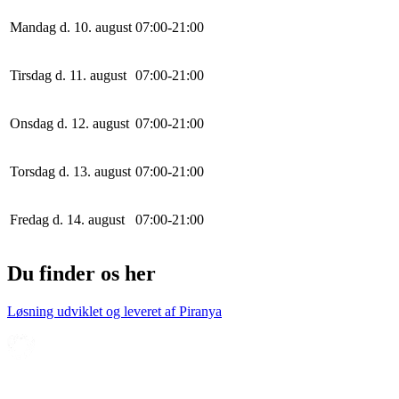
Mandag d. 10. august
0
7
:
0
0
-
21
:
0
0
Tirsdag d. 11. august
0
7
:
0
0
-
21
:
0
0
Onsdag d. 12. august
0
7
:
0
0
-
21
:
0
0
Torsdag d. 13. august
0
7
:
0
0
-
21
:
0
0
Fredag d. 14. august
0
7
:
0
0
-
21
:
0
0
Du finder os her
Løsning udviklet og leveret af
Piranya